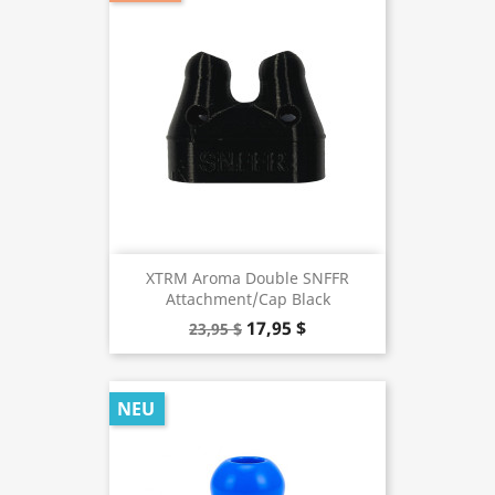
XTRM Aroma Double SNFFR
Attachment/Cap Black
17,95 $
23,95 $
NEU