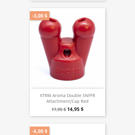
-3,00 $
XTRM Aroma Double SNFFR
Attachment/Cap Red
14,95 $
17,95 $
-6,00 $