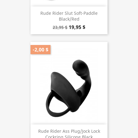
Rude Rider Slut Soft-Paddle
Black/Red
19,95 $
23,95 $
-2,00 $
Rude Rider Ass Plug/Jock Lock
Cockring Silicone Black