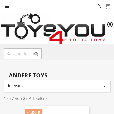
shopping_cart



ANDERE TOYS
Relevanz

1 - 27 von 27 Artikel(n)
-4,00 $