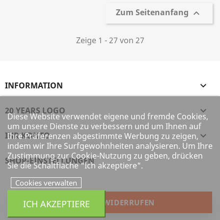
Zum Seitenanfang

Zeige 1 - 27 von 27
INFORMATION

20 YEARS LOGO

Diese Website verwendet eigene und fremde Cookies,
um unsere Dienste zu verbessern und um Ihnen auf
IHR KONTO

Ihre Präferenzen abgestimmte Werbung zu zeigen,
indem wir Ihre Surfgewohnheiten analysieren. Um Ihre
Zustimmung zur Cookie-Nutzung zu geben, drücken
SHOP-EINSTELLUNGEN
Sie die Schaltfläche "Ich akzeptiere".
Cookies verwalten
VERTRAG WIDERRUFEN
ICH AKZEPTIERE