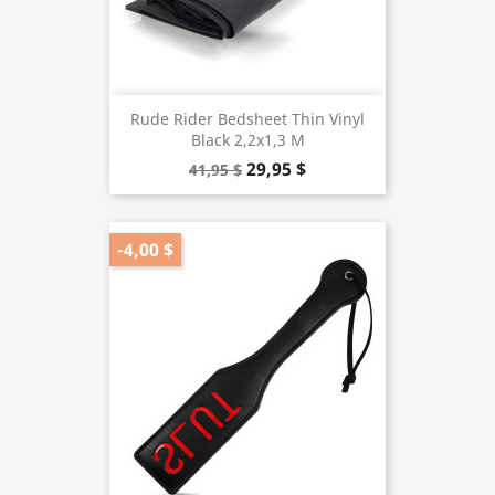
Rude Rider Bedsheet Thin Vinyl
Black 2,2x1,3 M
29,95 $
41,95 $
-4,00 $