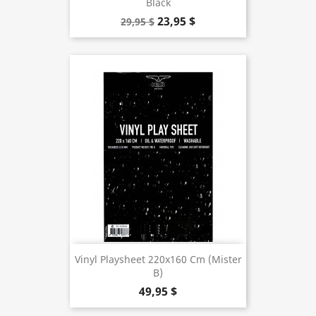
Black
23,95 $
29,95 $
Vinyl Playsheet 220x160 Cm (Mister
B)
49,95 $