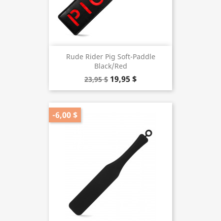
Rude Rider Pig Soft-Paddle
Black/Red
19,95 $
23,95 $
-6,00 $