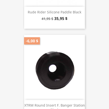
Rude Rider Silicone Paddle Black
35,95 $
41,95 $
-6,00 $
XTRM Round Insert F. Banger Station