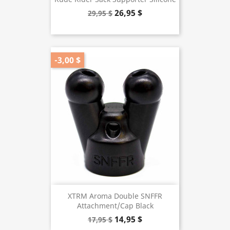
26,95 $
29,95 $
-3,00 $
XTRM Aroma Double SNFFR
Attachment/Cap Black
14,95 $
17,95 $