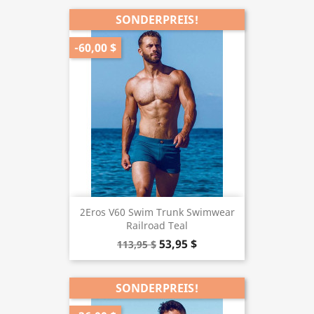
SONDERPREIS!
-60,00 $
2Eros V60 Swim Trunk Swimwear
Railroad Teal
53,95 $
113,95 $
SONDERPREIS!