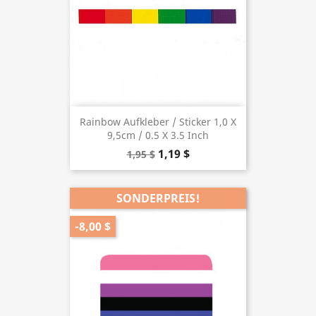
Rainbow Aufkleber / Sticker 1,0 X
9,5cm / 0.5 X 3.5 Inch
1,19 $
1,95 $
SONDERPREIS!
-8,00 $