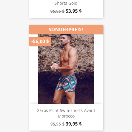
Shorts Gold
53,95 $
95,95 $
SONDERPREIS!
-56,00 $
2Eros Print Swimshorts Avant
Morocco
39,95 $
95,95 $