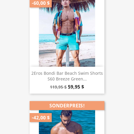
-60,00 $
2Eros Bondi Bar Beach Swim Shorts
S60 Breeze Green...
59,95 $
119,95 $
SONDERPREIS!
-42,00 $