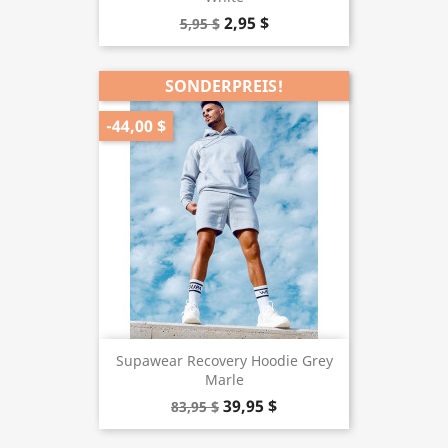
2,95 $
5,95 $
SONDERPREIS!
-44,00 $
Supawear Recovery Hoodie Grey
Marle
39,95 $
83,95 $