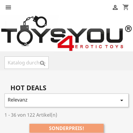
shopping_cart



HOT DEALS
Relevanz

1 - 36 von 122 Artikel(n)
SONDERPREIS!