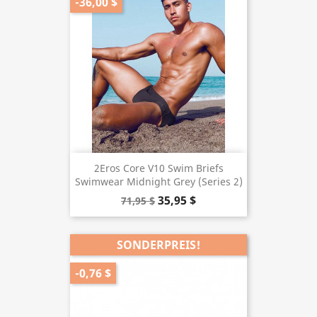
-36,00 $
2Eros Core V10 Swim Briefs
Swimwear Midnight Grey (Series 2)
35,95 $
71,95 $
SONDERPREIS!
-0,76 $