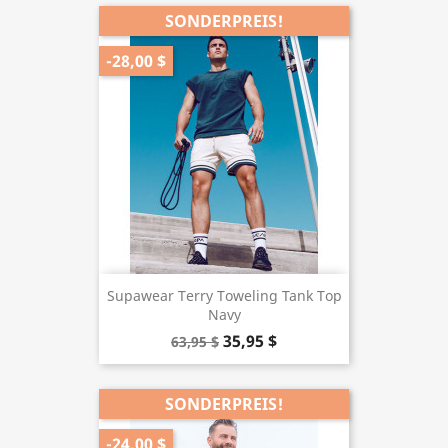
SONDERPREIS!
-28,00 $
Supawear Terry Toweling Tank Top
Navy
35,95 $
63,95 $
SONDERPREIS!
-24,00 $